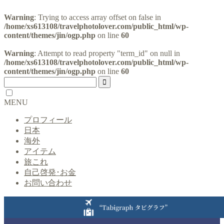
Warning
: Trying to access array offset on false in
/home/xs613108/travelphotolover.com/public_html/wp-
content/themes/jin/ogp.php
on line
60
Warning
: Attempt to read property "term_id" on null in
/home/xs613108/travelphotolover.com/public_html/wp-
content/themes/jin/ogp.php
on line
60
MENU
プロフィール
日本
海外
アイテム
旅これ
自己啓発･お金
お問い合わせ