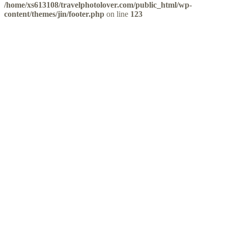
/home/xs613108/travelphotolover.com/public_html/wp-
content/themes/jin/footer.php
on line
123