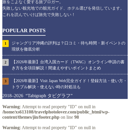
旅をこよなく愛する旅ブロガー。
失敗しない観光地での観光ガイド、ホテル選びを発信しています。
これを読んでいけば旅先で失敗しない！
POPULAR POSTS
ジャングリア沖縄の評判は？口コミ・待ち時間・新イベントの
1
現状を徹底分析
【2026年最新】台湾入国カード（TWAC）オンライン申請の書
2
き方を全項目解説！間違えやすいポイントまとめ
【2026年最新】Visit Japan Web完全ガイド！登録方法・使い方・
3
トラブル解決・使えない時の対処法も
2018–2026 “Tabigraph タビグラフ”
Warning
: Attempt to read property "ID" on null in
/home/xs613108/travelphotolover.com/public_html/wp-
content/themes/jin/footer.php
on line
98
Warning
: Attempt to read property "ID" on null in