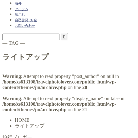
海外
アイテム
旅これ
自己啓発･お金
お問い合わせ
― TAG ―
ライトアップ
Warning
: Attempt to read property "post_author" on null in
/home/xs613108/travelphotolover.com/public_html/wp-
content/themes/jin/archive.php
on line
20
Warning
: Attempt to read property "display_name" on false in
/home/xs613108/travelphotolover.com/public_html/wp-
content/themes/jin/archive.php
on line
21
HOME
ライトアップ
旅行ブロガー