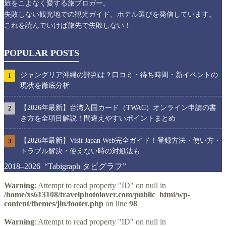
旅をこよなく愛する旅ブロガー。
失敗しない観光地での観光ガイド、ホテル選びを発信しています。
これを読んでいけば旅先で失敗しない！
POPULAR POSTS
ジャングリア沖縄の評判は？口コミ・待ち時間・新イベントの
1
現状を徹底分析
【2026年最新】台湾入国カード（TWAC）オンライン申請の書
2
き方を全項目解説！間違えやすいポイントまとめ
【2026年最新】Visit Japan Web完全ガイド！登録方法・使い方・
3
トラブル解決・使えない時の対処法も
2018–2026 “Tabigraph タビグラフ”
Warning
: Attempt to read property "ID" on null in
/home/xs613108/travelphotolover.com/public_html/wp-
content/themes/jin/footer.php
on line
98
Warning
: Attempt to read property "ID" on null in