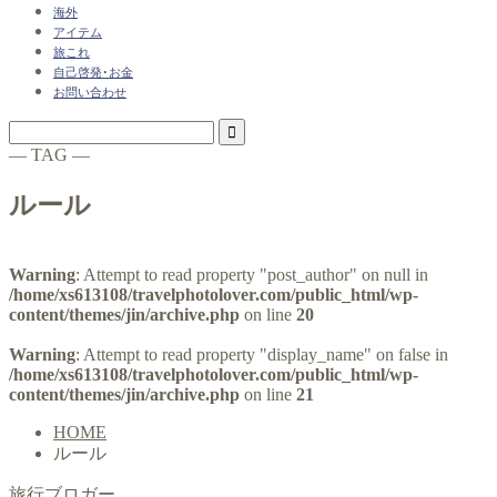
海外
アイテム
旅これ
自己啓発･お金
お問い合わせ
― TAG ―
ルール
Warning
: Attempt to read property "post_author" on null in
/home/xs613108/travelphotolover.com/public_html/wp-
content/themes/jin/archive.php
on line
20
Warning
: Attempt to read property "display_name" on false in
/home/xs613108/travelphotolover.com/public_html/wp-
content/themes/jin/archive.php
on line
21
HOME
ルール
旅行ブロガー