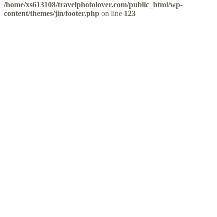
/home/xs613108/travelphotolover.com/public_html/wp-
content/themes/jin/footer.php
on line
123