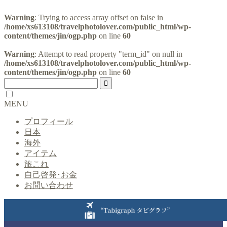
Warning
: Trying to access array offset on false in
/home/xs613108/travelphotolover.com/public_html/wp-
content/themes/jin/ogp.php
on line
60
Warning
: Attempt to read property "term_id" on null in
/home/xs613108/travelphotolover.com/public_html/wp-
content/themes/jin/ogp.php
on line
60
MENU
プロフィール
日本
海外
アイテム
旅これ
自己啓発･お金
お問い合わせ