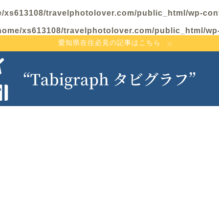
/xs613108/travelphotolover.com/public_html/wp-con
home/xs613108/travelphotolover.com/public_html/wp
愛知県在住必見の記事はこちら