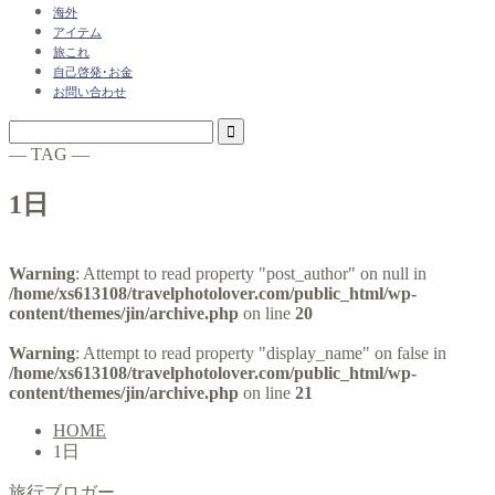
海外
アイテム
旅これ
自己啓発･お金
お問い合わせ
― TAG ―
1日
Warning
: Attempt to read property "post_author" on null in
/home/xs613108/travelphotolover.com/public_html/wp-
content/themes/jin/archive.php
on line
20
Warning
: Attempt to read property "display_name" on false in
/home/xs613108/travelphotolover.com/public_html/wp-
content/themes/jin/archive.php
on line
21
HOME
1日
旅行ブロガー