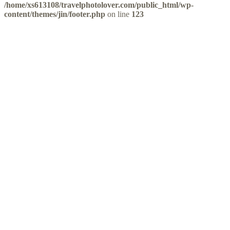
/home/xs613108/travelphotolover.com/public_html/wp-
content/themes/jin/footer.php
on line
123