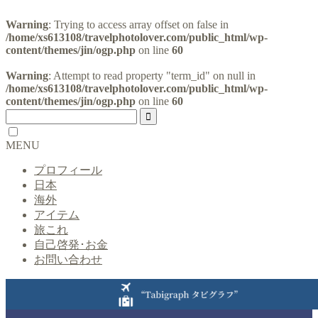
Warning
: Trying to access array offset on false in
/home/xs613108/travelphotolover.com/public_html/wp-
content/themes/jin/ogp.php
on line
60
Warning
: Attempt to read property "term_id" on null in
/home/xs613108/travelphotolover.com/public_html/wp-
content/themes/jin/ogp.php
on line
60
MENU
プロフィール
日本
海外
アイテム
旅これ
自己啓発･お金
お問い合わせ