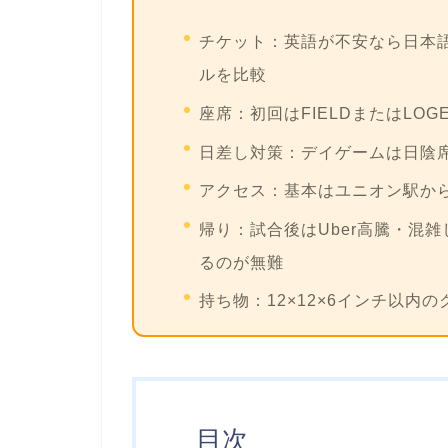
チケット：
英語が不安なら日本
ルを比較
座席：
初回はFIELDまたはLO
日差し対策：
デイゲームは日陰
アクセス：
基本はユニオン駅から無料
帰り：
試合後はUber高騰・混
るのが無難
持ち物：
12×12×6インチ以内
目次