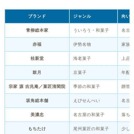
ブランド
ジャンル
向い
青柳総本家
ういろう・和菓子
名古
赤福
伊勢名物
家族
桂新堂
海老菓子
上品
鼓月
京菓子
年配
宗家 源 吉兆庵／菓匠清閑院
季節の和菓子
贈答
坂角総本舗
えびせんべい
名古
美濃忠
名古屋の和菓子
落ち
もちたけ
尾州菓匠の和菓子
少し