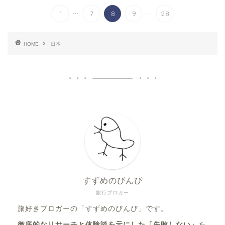
...
...
1
7
8
9
28
HOME
日本
すずめのぴんぴ
旅行ブロガー
旅好きブロガーの「すずめのぴんぴ」です。
徹底的なリサーチと体験談を元にした「失敗しない」
を