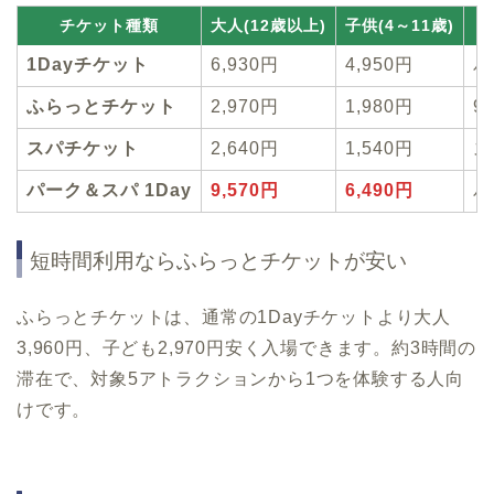
チケット種類
大人(12歳以上)
子供(4～11歳)
1Dayチケット
6,930円
4,950円
パ
ふらっとチケット
2,970円
1,980円
9
スパチケット
2,640円
1,540円
ス
パーク＆スパ 1Day
9,570円
6,490円
パ
短時間利用ならふらっとチケットが安い
ふらっとチケットは、通常の1Dayチケットより大人
3,960円、子ども2,970円安く入場できます。約3時間の
滞在で、対象5アトラクションから1つを体験する人向
けです。