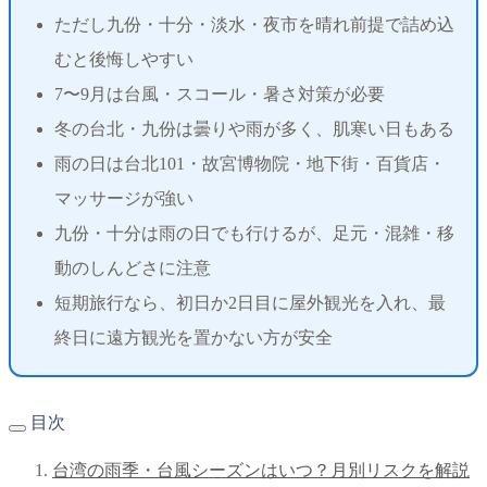
ただし九份・十分・淡水・夜市を晴れ前提で詰め込
むと後悔しやすい
7〜9月は台風・スコール・暑さ対策が必要
冬の台北・九份は曇りや雨が多く、肌寒い日もある
雨の日は台北101・故宮博物院・地下街・百貨店・
マッサージが強い
九份・十分は雨の日でも行けるが、足元・混雑・移
動のしんどさに注意
短期旅行なら、初日か2日目に屋外観光を入れ、最
終日に遠方観光を置かない方が安全
目次
台湾の雨季・台風シーズンはいつ？月別リスクを解説