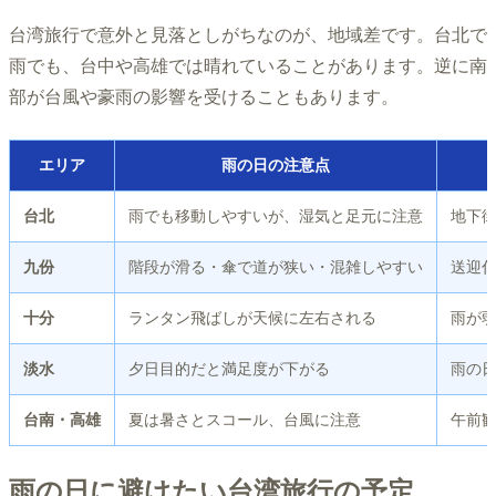
台湾旅行で意外と見落としがちなのが、地域差です。台北で
雨でも、台中や高雄では晴れていることがあります。逆に南
部が台風や豪雨の影響を受けることもあります。
エリア
雨の日の注意点
台北
雨でも移動しやすいが、湿気と足元に注意
地下街
九份
階段が滑る・傘で道が狭い・混雑しやすい
送迎
十分
ランタン飛ばしが天候に左右される
雨が
淡水
夕日目的だと満足度が下がる
雨の
台南・高雄
夏は暑さとスコール、台風に注意
午前
雨の日に避けたい台湾旅行の予定