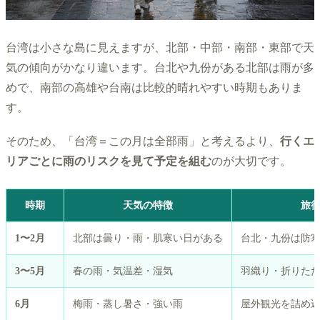
台湾は小さな島に見えますが、北部・中部・南部・東部で天
気の傾向がかなり違います。台北や九份がある北部は雨が多
めで、南部の高雄や台南は比較的晴れやすい時期もありま
す。
そのため、「台湾＝この月は全部雨」と考えるより、
行くエ
リアごとに雨のリスクを見て予定を組む
のが大切です。
時期
天気の特徴
旅
1〜2月
北部は曇り・雨・肌寒い日がある
台北・九份は防
3〜5月
春の雨・気温差・湿気
羽織り・折りた
6月
梅雨・蒸し暑さ・強い雨
屋外観光を詰め