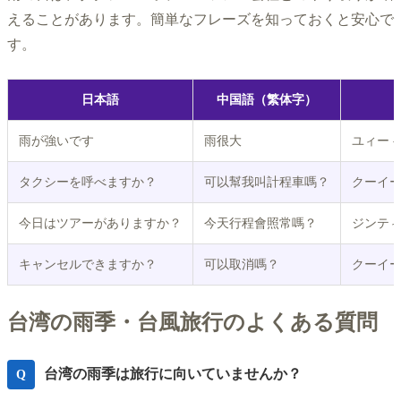
えることがあります。簡単なフレーズを知っておくと安心で
す。
日本語
中国語（繁体字）
雨が強いです
雨很大
ユィー 
タクシーを呼べますか？
可以幫我叫計程車嗎？
クーイー
今日はツアーがありますか？
今天行程會照常嗎？
ジンティ
キャンセルできますか？
可以取消嗎？
クーイー
台湾の雨季・台風旅行のよくある質問
台湾の雨季は旅行に向いていませんか？
Q