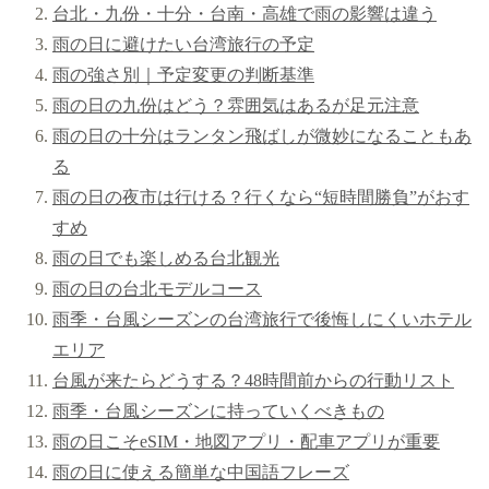
台北・九份・十分・台南・高雄で雨の影響は違う
雨の日に避けたい台湾旅行の予定
雨の強さ別｜予定変更の判断基準
雨の日の九份はどう？雰囲気はあるが足元注意
雨の日の十分はランタン飛ばしが微妙になることもあ
る
雨の日の夜市は行ける？行くなら“短時間勝負”がおす
すめ
雨の日でも楽しめる台北観光
雨の日の台北モデルコース
雨季・台風シーズンの台湾旅行で後悔しにくいホテル
エリア
台風が来たらどうする？48時間前からの行動リスト
雨季・台風シーズンに持っていくべきもの
雨の日こそeSIM・地図アプリ・配車アプリが重要
雨の日に使える簡単な中国語フレーズ