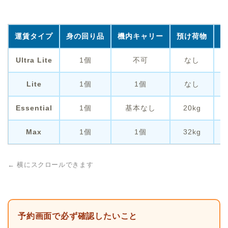
運賃タイプ
身の回り品
機内キャリー
預け荷物
向
Ultra Lite
1個
不可
なし
小
Lite
1個
1個
なし
機
Essential
1個
基本なし
20kg
ス
Max
1個
1個
32kg
荷
← 横にスクロールできます
予約画面で必ず確認したいこと