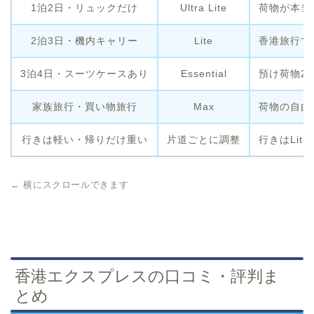
1泊2日・リュックだけ
Ultra Lite
荷物が本当
2泊3日・機内キャリー
Lite
香港旅行で
3泊4日・スーツケースあり
Essential
預け荷物2
家族旅行・買い物旅行
Max
荷物の自由
行きは軽い・帰りだけ重い
片道ごとに調整
行きはLit
← 横にスクロールできます
香港エクスプレスの口コミ・評判ま
とめ