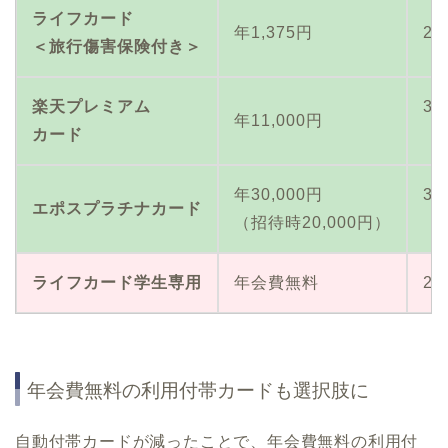
ライフカード
年1,375円
2
＜旅行傷害保険付き＞
楽天プレミアム
3
年11,000円
カード
（
年30,000円
3
エポスプラチナカード
（招待時20,000円）
（
ライフカード学生専用
年会費無料
2
年会費無料の利用付帯カードも選択肢に
自動付帯カードが減ったことで、年会費無料の利用付