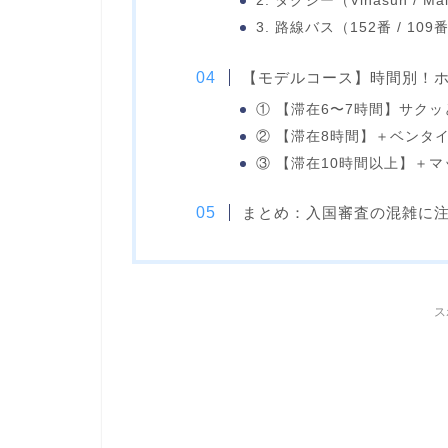
2. タクシー（Vinasun / Mai
3. 路線バス（152番 / 109
【モデルコース】時間別！
① 【滞在6〜7時間】サク
② 【滞在8時間】＋ベンタ
③ 【滞在10時間以上】＋
まとめ：入国審査の混雑に
ス