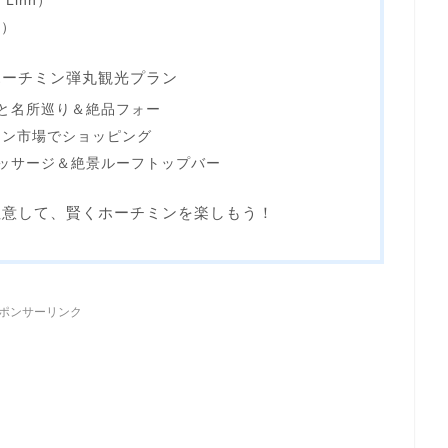
 Linh）
番）
ホーチミン弾丸観光プラン
ッと名所巡り＆絶品フォー
イン市場でショッピング
マッサージ＆絶景ルーフトップバー
注意して、賢くホーチミンを楽しもう！
ポンサーリンク