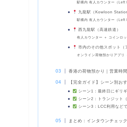
駅構内 有人カウンター（Left L
九龍駅（Kowloon Stati
駅構内 有人カウンター（Left B
西九龍駅（高速鉄道）
有人カウンター ＋ コインロ
市内のその他スポット（
オンライン荷物預かりアプリ（Bou
香港の荷物預かり｜営業時
【完全ガイド】シーン別お
シーン1：最終日にギリ
シーン2：トランジット
シーン3：LCC利用など
まとめ：インタウンチェッ