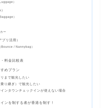
uggage）
on）
aggage）
ッカー
アプリ活用）
nce / Nannybag）
間・料金比較表
すすめプラン
ギリまで観光したい
（乗り継ぎ）で観光したい
でインタウンチェックインが使えない場合
クインを制する者が香港を制す！