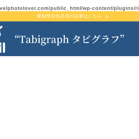
velphotolover.com/public_html/wp-content/plugins/ri
愛知県在住必見の記事はこちら