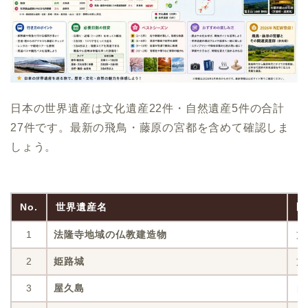
日本の世界遺産は文化遺産22件・自然遺産5件の合計
27件です。最新の飛鳥・藤原の宮都を含めて確認しま
しょう。
No.
世界遺産名
区
1
法隆寺地域の仏教建造物
文
2
姫路城
文
3
屋久島
自