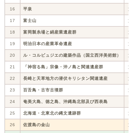
16
平泉
文
17
富士山
文
18
富岡製糸場と絹産業遺産群
文
19
明治日本の産業革命遺産
文
20
ル・コルビュジエの建築作品（国立西洋美術館）
文
21
「神宿る島」宗像・沖ノ島と関連遺産群
文
22
長崎と天草地方の潜伏キリシタン関連遺産
文
23
百舌鳥・古市古墳群
文
24
奄美大島、徳之島、沖縄島北部及び西表島
自
25
北海道・北東北の縄文遺跡群
文
26
佐渡島の金山
文