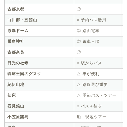
古都京都
◎
白川郷・五箇山
○ 予約バス活用
原爆ドーム
◎ 路面電車
厳島神社
◎ 電車＋船
古都奈良
◎
日光の社寺
○ 駅からバス
琉球王国のグスク
△ 車が便利
紀伊山地
△ 路線選び重要
知床
△ 季節バス・ツアー
石見銀山
○ バス＋徒歩
小笠原諸島
船＋現地ツアー