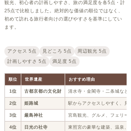
観光、初心者の計画しやすさ、旅の満足度を各5点・計
25点で比較しました。絶対的な価値の順位ではなく、
初めて訪れる旅行者向けの選びやすさを基準にしてい
ます。
アクセス 5点
見どころ 5点
周辺観光 5点
計画しやすさ 5点
満足度 5点
順位
世界遺産
おすすめ理由
1位
古都京都の文化財
清水寺・金閣寺・二条城など
2位
姫路城
駅からアクセスしやすく、見
3位
厳島神社
宮島観光、グルメ、フェリー
4位
日光の社寺
東照宮の豪華な建築、温泉、