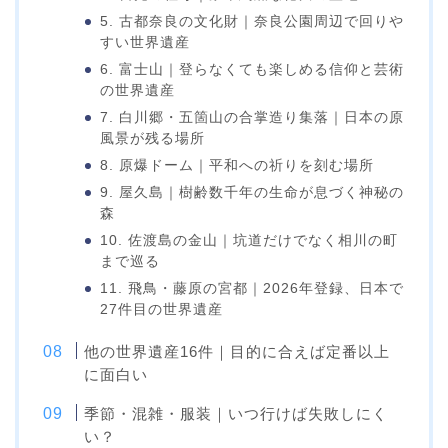
5. 古都奈良の文化財｜奈良公園周辺で回りや
すい世界遺産
6. 富士山｜登らなくても楽しめる信仰と芸術
の世界遺産
7. 白川郷・五箇山の合掌造り集落｜日本の原
風景が残る場所
8. 原爆ドーム｜平和への祈りを刻む場所
9. 屋久島｜樹齢数千年の生命が息づく神秘の
森
10. 佐渡島の金山｜坑道だけでなく相川の町
まで巡る
11. 飛鳥・藤原の宮都｜2026年登録、日本で
27件目の世界遺産
他の世界遺産16件｜目的に合えば定番以上
に面白い
季節・混雑・服装｜いつ行けば失敗しにく
い？