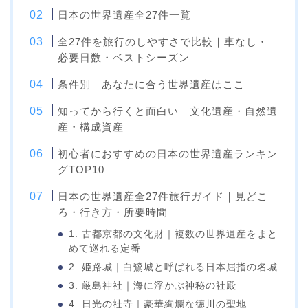
日本の世界遺産全27件一覧
全27件を旅行のしやすさで比較｜車なし・
必要日数・ベストシーズン
条件別｜あなたに合う世界遺産はここ
知ってから行くと面白い｜文化遺産・自然遺
産・構成資産
初心者におすすめの日本の世界遺産ランキン
グTOP10
日本の世界遺産全27件旅行ガイド｜見どこ
ろ・行き方・所要時間
1. 古都京都の文化財｜複数の世界遺産をまと
めて巡れる定番
2. 姫路城｜白鷺城と呼ばれる日本屈指の名城
3. 厳島神社｜海に浮かぶ神秘の社殿
4. 日光の社寺｜豪華絢爛な徳川の聖地