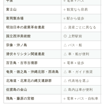
平泉
○ 電車＋バス
富士山
○ 観賞なら容易
富岡製糸場
○ 駅から徒歩
明治日本の産業革命遺産
△ 資産ごとに異なる
国立西洋美術館
◎ 上野駅前
宗像・沖ノ島
△ バス・船
潜伏キリシタン関連遺産
△ 車・船が便利
百舌鳥・古市古墳群
○ 電車＋徒歩
奄美・徳之島・沖縄北部・西表島
△ 車・ガイド推奨
北海道・北東北の縄文遺跡群
△ 代表地を選ぶ
佐渡島の金山
△ 島内は車が便利
飛鳥・藤原の宮都
○ 電車＋バス・自転車