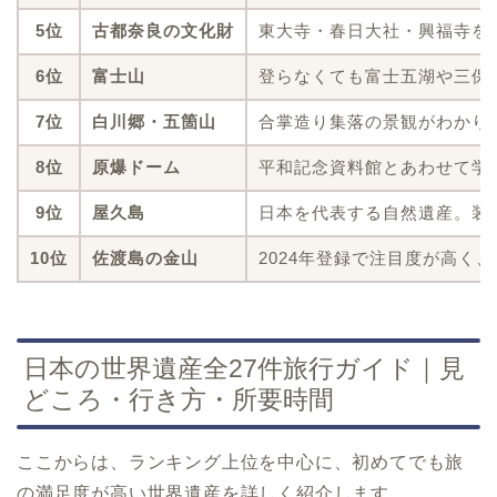
5位
古都奈良の文化財
東大寺・春日大社・興福寺を
6位
富士山
登らなくても富士五湖や三保
7位
白川郷・五箇山
合掌造り集落の景観がわかり
8位
原爆ドーム
平和記念資料館とあわせて学
9位
屋久島
日本を代表する自然遺産。装
10位
佐渡島の金山
2024年登録で注目度が高く
日本の世界遺産全27件旅行ガイド｜見
どころ・行き方・所要時間
ここからは、ランキング上位を中心に、初めてでも旅
の満足度が高い世界遺産を詳しく紹介します。