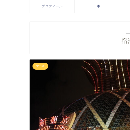
プロフィール
日本
―
宿
マカオ