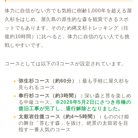
体力に自信がない方でも気軽に樹齢1,000年を超える屋
久杉をはじめ、屋久島の原生的な森を観賞できるスポ
ットでもあります。そのため縄文杉トレッキング（往
復約10時間）に比べると、体力に自信のない人でも挑
戦しやすいです。
コースとしては以下の3コースが設定されています。
弥生杉コース（約60分）：
最も手軽に屋久杉を
見られるコース
奉行杉コース（約3時間）：
深い森と苔を楽しめ
る中級コース。
※2026年5月2日にさつき吊橋の
復旧工事が完了し、通行解除となりました。
太鼓岩往復コース（約4〜5時間）：
もののけ姫
の舞台「苔むす森」を抜け、絶景の太鼓岩を目
指す一番人気のコース