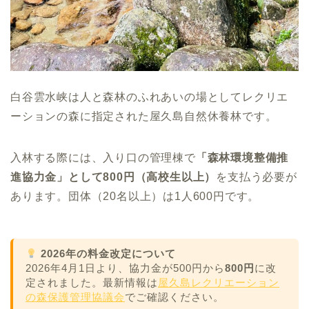
白谷雲水峡は人と森林のふれあいの場としてレクリエ
ーションの森に指定された屋久島自然休養林です。
入林する際には、入り口の管理棟で
「森林環境整備推
進協力金」として800円（高校生以上）
を支払う必要が
あります。団体（20名以上）は1人600円です。
2026年の料金改定について
2026年4月1日より、協力金が500円から
800円
に改
定されました。最新情報は
屋久島レクリエーション
の森保護管理協議会
でご確認ください。