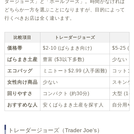
ダージョーズ」と「ホールフーズ」。時間がなければ
どちらか一方を選ぶことになりますが、目的によって
行くべきお店は全く違います。
比較項目
トレーダージョーズ
価格帯
$2-10 (ばらまき向け)
$5-25 
ばらまき土産
豊富 ($3以下多数)
少ない (
エコバッグ
ミニトート$2.99 (入手困難)
コットント
女性向け商品
少ない
スキンケ
回りやすさ
コンパクト (約30分)
大型 (1-
おすすめな人
安くばらまき土産を探す人
自分用や
トレーダージョーズ（Trader Joe’s）